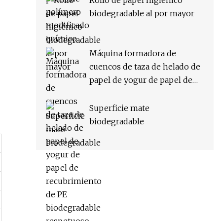
Rollo de papel higiénico
biodegradable al por mayor
Máquina formadora de
cuencos de taza de helado de
papel de yogur de papel de
recubrimiento de PE
biodegradable respetuoso
Superficie mate
con el medio ambiente
biodegradable