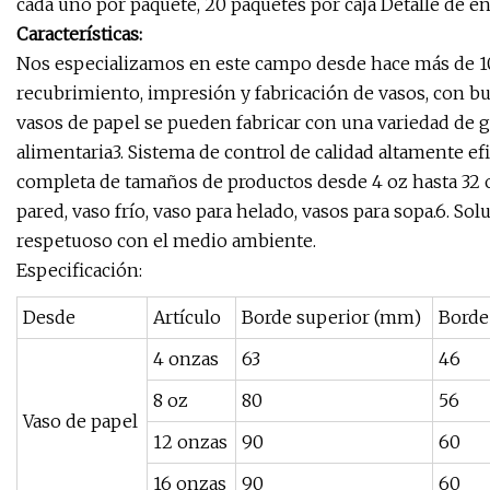
cada uno por paquete, 20 paquetes por caja Detalle de en
Características:
Nos especializamos en este campo desde hace más de 10
recubrimiento, impresión y fabricación de vasos, con bu
vasos de papel se pueden fabricar con una variedad de g
alimentaria3. Sistema de control de calidad altamente efi
completa de tamaños de productos desde 4 oz hasta 32 o
pared, vaso frío, vaso para helado, vasos para sopa.6. S
respetuoso con el medio ambiente.
Especificación:
Desde
Artículo
Borde superior (mm)
Borde
4 onzas
63
46
8 oz
80
56
Vaso de papel
12 onzas
90
60
16 onzas
90
60