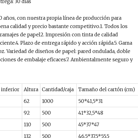
trega: 30 días
 años, con nuestra propia línea de producción para
ena calidad y precio bastante competitivo.1. Todos los
ramajes de papel2. Impresión con tinta de calidad
ciente.4. Plazo de entrega rápido y acción rápida.5. Gama
z. Variedad de diseños de papel: pared ondulada, doble
oluciones de embalaje eficaces.7. Ambientalmente seguro y
 inferior
Altura
Cantidad/caja
Tamaño del cartón (cm)
62
1000
50*41,5*31
92
500
41*32,5*48
110
500
45*37*47
132
500
46,5*37,5*55,5