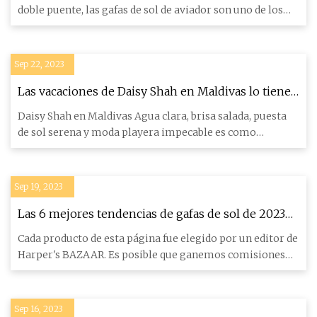
doble puente, las gafas de sol de aviador son uno de los
estilos
Sep 22, 2023
Las vacaciones de Daisy Shah en Maldivas lo tienen
todo: traje de baño tropical, gafas de sol modernas
Daisy Shah en Maldivas Agua clara, brisa salada, puesta
y yate exótico
de sol serena y moda playera impecable es como
describiríamos u
Sep 19, 2023
Las 6 mejores tendencias de gafas de sol de 2023
para seguir usando el próximo año
Cada producto de esta página fue elegido por un editor de
Harper's BAZAAR. Es posible que ganemos comisiones
sobre alg
Sep 16, 2023