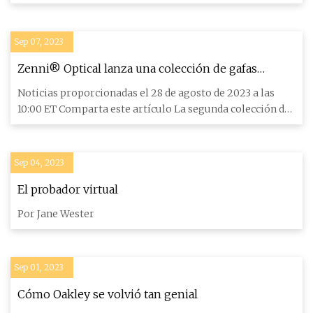
adecuada con
Sep 07, 2023
Zenni® Optical lanza una colección de gafas
"certificada por la junta", comisariada por Keke
Noticias proporcionadas el 28 de agosto de 2023 a las
Palmer
10:00 ET Comparta este artículo La segunda colección de
la campaña
Sep 04, 2023
El probador virtual
Por Jane Wester
Sep 01, 2023
Cómo Oakley se volvió tan genial