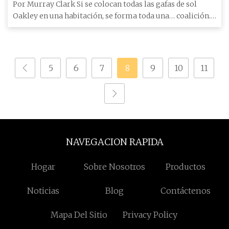
Por Murray Clark Si se colocan todas las gafas de sol
Oakley en una habitación, se forma toda una… coalición.
Hay cicl
5
6
7
8
9
10
11
NAVEGACION RAPIDA
Hogar
Sobre Nosotros
Productos
Noticias
Blog
Contáctenos
Mapa Del Sitio
Privacy Policy