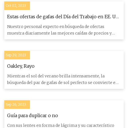
Oct 02, 2023
Estas ofertas de gafas del Día del Trabajo en EE. UU.
Son tan buenas que no creerá lo que ven sus ojos
Nuestro personal experto en búsqueda de ofertas
muestra diariamente las mejores caídas de precios y
descuentos de vende
Sep 29, 2023
Oakley, Rayo
Mientras el sol del verano brilla intensamente, la
búsqueda del par de gafas de sol perfecto se convierte en
una parte
Sep 26, 2023
Guía para duplicar o no
Con sus lentes en forma de lágrima y su característico