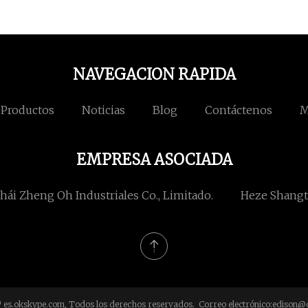
NAVEGACION RAPIDA
Productos
Noticias
Blog
Contáctenos
M
EMPRESA ASOCIADA
ái Zheng Oh Industriales Co., Limitado.
Heze Shangtá
 es.okskype.com, Todos los derechos reservados. Correo electrónico:
edison@